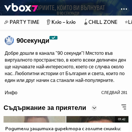
Member of
👾
🎉 PARTY TIME
👂 Клю – клю
🪀CHILL ZONE
⭐Li
90секунди
Добре дошли в канала "90 секунди"! Мястото във
виртуалното пространство, в което всеки делничен ден
ще научавате най-интересното, което се случва около
нас. Любопитни истории от България и света, които по
един или друг начин са станали най-популярните.
/> Ние разказваме историите, които си струва да бъдат
Инфо
СЛЕДВАЙ
281
чути! 90 секунди са малко, но в 90 секунди може да се
каже много.
Съдържание за приятели
01:42
Родители защитиха директора с голите снимки: