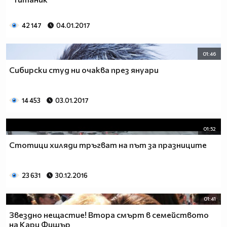
42 147
04.01.2017
01:46
Сибирски студ ни очаква през януари
14 453
03.01.2017
01:52
Стотици хиляди тръгват на път за празниците
23 631
30.12.2016
01:41
Звездно нещастие! Втора смърт в семейството
на Кари Фишър