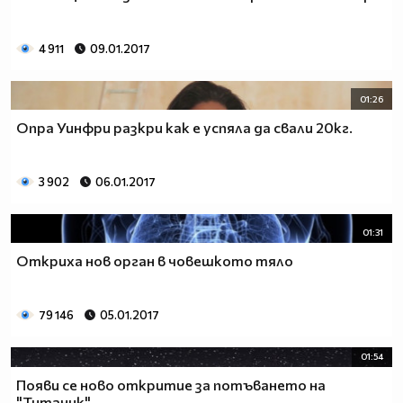
4 911
09.01.2017
01:26
Опра Уинфри разкри как е успяла да свали 20кг.
3 902
06.01.2017
01:31
Откриха нов орган в човешкото тяло
79 146
05.01.2017
01:54
Появи се ново откритие за потъването на
"Титаник"