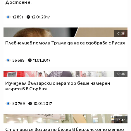
Достоен е!
12 891
12.01.2017
01:38
Плевнелиев помоли Тръмп да не се сдобрява с Русия
56 689
11.01.2017
01:36
Изчезнал български оператор беше намерен
мъртъв в Сърбия
50 769
10.01.2017
01:47
Стотици се возиха по бельо в берлинското метро