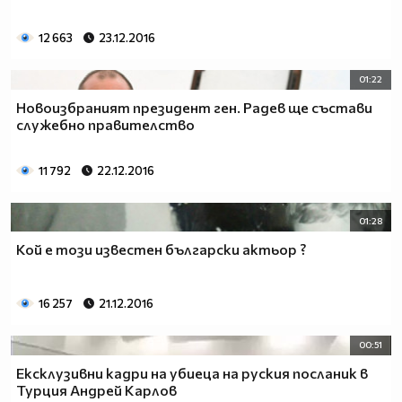
12 663
23.12.2016
01:22
Новоизбраният президент ген. Радев ще състави
служебно правителство
11 792
22.12.2016
01:28
Кой е този известен български актьор ?
16 257
21.12.2016
00:51
Ексклузивни кадри на убиеца на руския посланик в
Турция Андрей Карлов