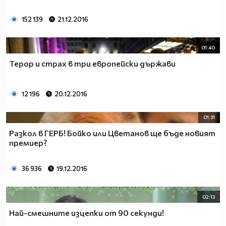
152 139
21.12.2016
01:40
Терор и страх в три европейски държави
12 196
20.12.2016
01:31
Разкол в ГЕРБ! Бойко или Цветанов ще бъде новият
премиер?
36 936
19.12.2016
02:13
Най-смешните изцепки от 90 секунди!