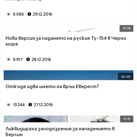
6 066
29.12.2016
01:38
Нова версия за падането на руския Ту-154 в Черно
море
6 917
28.12.2016
02:00
Откъде идва името на връх Еверест?
13 244
27.12.2016
01:31
Ликвидираха заподозрения за нападението в
Берлин