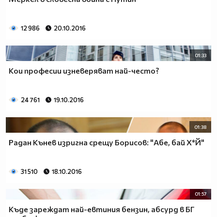
12 986
20.10.2016
01:33
Кои професии изневеряват най-често?
24 761
19.10.2016
01:38
Радан Кънев изригна срещу Борисов: "Абе, бай Х*Й"
31 510
18.10.2016
01:57
Къде зареждат най-евтиния бензин, абсурд в БГ