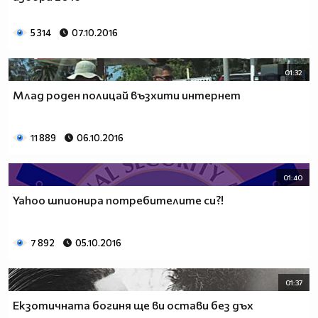
5 314
07.10.2016
01:32
Млад роден полицай възхити интернет
11 889
06.10.2016
01:40
Yahoo шпионира потребителите си?!
7 892
05.10.2016
01:37
Екзотичната богиня ще ви остави без дъх