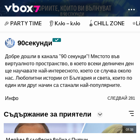
Member of
👾
🎉 PARTY TIME
👂 Клю – клю
🪀CHILL ZONE
⭐Li
90секунди
Добре дошли в канала "90 секунди"! Мястото във
виртуалното пространство, в което всеки делничен ден
ще научавате най-интересното, което се случва около
нас. Любопитни истории от България и света, които по
един или друг начин са станали най-популярните.
/> Ние разказваме историите, които си струва да бъдат
Инфо
СЛЕДВАЙ
281
чути! 90 секунди са малко, но в 90 секунди може да се
каже много.
Съдържание за приятели
01:33
Меркел в словесна война с Путин