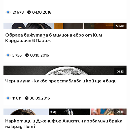
21 678
04.10.2016
01:28
Обраха бижута за 6 милиона евро от Ким
Кардашиян в Париж
5 756
03.10.2016
01:33
Черна луна - какво представлява и кой ще я види
11 011
30.09.2016
01:18
Наркотици и Дженифър Анистън провалили брака
на Брад Пит?