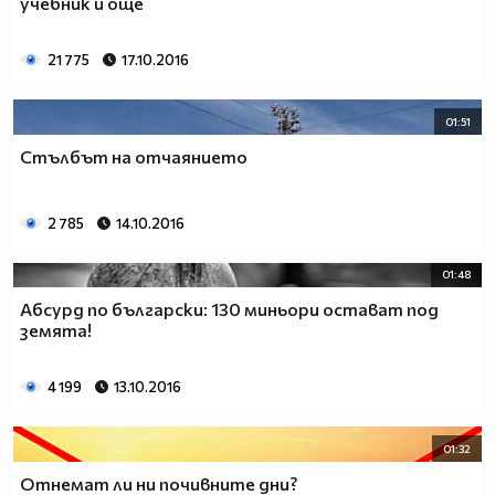
учебник и още
21 775
17.10.2016
01:51
Стълбът на отчаянието
2 785
14.10.2016
01:48
Абсурд по български: 130 миньори остават под
земята!
4 199
13.10.2016
01:32
Oтнемат ли ни почивните дни?