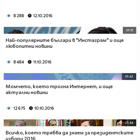
8 288
12.10.2016
01:31
Най-популярните българи в "Инстаграм" и още
любопитни новини
8 484
11.10.2016
01:42
Момчето, което трогна Интернет, и още
актуални новини
12 675
10.10.2016
01:44
Всичко, което трябва да знаем за президентските
избори 2016