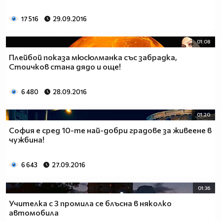
17 516
29.09.2016
01:08
Плейбой показа мюсюлманка със забрадка,
Стоичков стана дядо и още!
6 480
28.09.2016
01:20
София е сред 10-те най-добри градове за живеене в
чужбина!
6 643
27.09.2016
01:36
Учителка с 3 промила се блъсна в няколко
автомобила