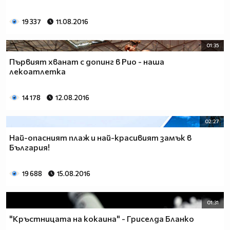
19 337
11.08.2016
01:35
Първият хванат с допинг в Рио - наша
лекоатлетка
14 178
12.08.2016
02:27
Най-опасният плаж и най-красивият замък в
България!
19 688
15.08.2016
01:31
"Кръстницата на кокаина" - Гриселда Бланко