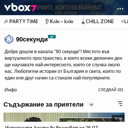
Member of
👾
🎉 PARTY TIME
👂 Клю – клю
🪀CHILL ZONE
⭐Li
90секунди
Добре дошли в канала "90 секунди"! Мястото във
виртуалното пространство, в което всеки делничен ден
ще научавате най-интересното, което се случва около
нас. Любопитни истории от България и света, които по
един или друг начин са станали най-популярните.
/> Ние разказваме историите, които си струва да бъдат
Инфо
СЛЕДВАЙ
281
чути! 90 секунди са малко, но в 90 секунди може да се
каже много.
Съдържание за приятели
01:34
Историите, които ви вълнуват на 26.07