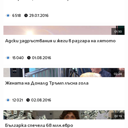
6 518
29.07.2016
01:50
Адски задръствания и жеги в разгара на лятото
15 040
01.08.2016
02:24
Жената на Доналд Тръмп лъсна гола
12 021
02.08.2016
02:19
Българка спечели 68 млн.евро