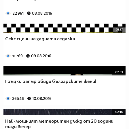
22 961
08.08.2016
01:37
Секс сцени на задната седалка
11 769
09.08.2016
02:53
Гръцки рапър обиди българските жени!
36 546
10.08.2016
02:16
Най-мощният метеоритен дъжд от 20 години
тази вечер