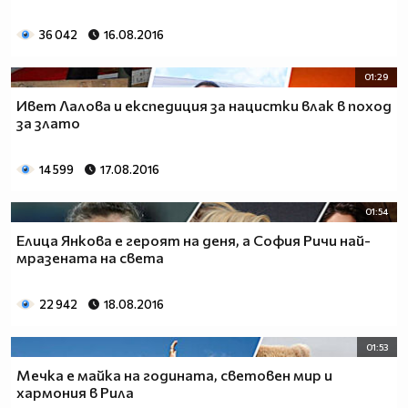
36 042
16.08.2016
01:29
Ивет Лалова и експедиция за нацистки влак в поход
за злато
14 599
17.08.2016
01:54
Елица Янкова е героят на деня, а София Ричи най-
мразената на света
22 942
18.08.2016
01:53
Мечка е майка на годината, световен мир и
хармония в Рила