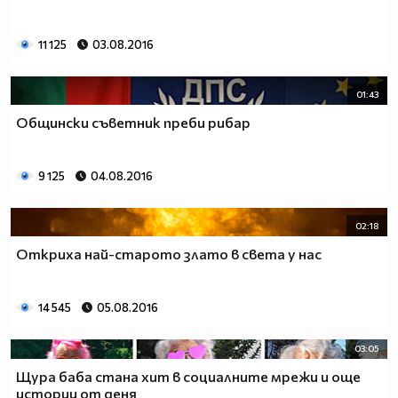
11 125
03.08.2016
01:43
Общински съветник преби рибар
9 125
04.08.2016
02:18
Откриха най-старото злато в света у нас
14 545
05.08.2016
03:05
Щура баба стана хит в социалните мрежи и още
истории от деня