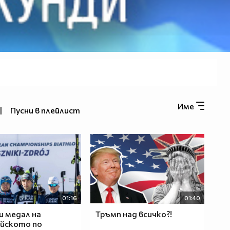
Име
|
Пусни в плейлист
01:16
01:40
и медал на
Тръмп над всичко?!
йското по