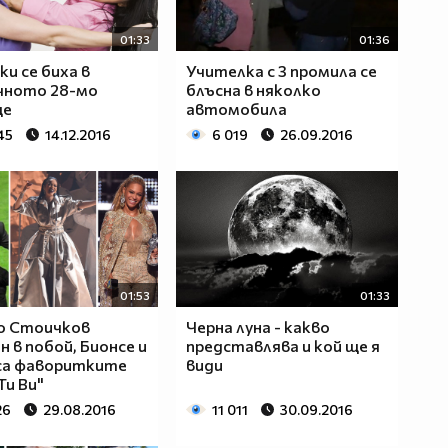
01:33
01:36
ки се биха в
Учителка с 3 промила се
чното 28-мо
блъсна в няколко
ще
автомобила
45
14.12.2016
6 019
26.09.2016
01:53
01:33
o Стоичков
Черна луна - какво
н в побой, Бионсе и
представлява и кой ще я
са фаворитките
види
Ти Ви"
26
29.08.2016
11 011
30.09.2016