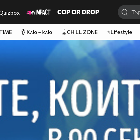
Quizbox
 TIME
👂 Клю – клю
🪀CHILL ZONE
⭐Lifestyle