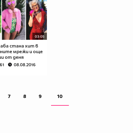
03:05
аба стана хит в
ните мрежи и още
и от деня
61
08.08.2016
7
8
9
10