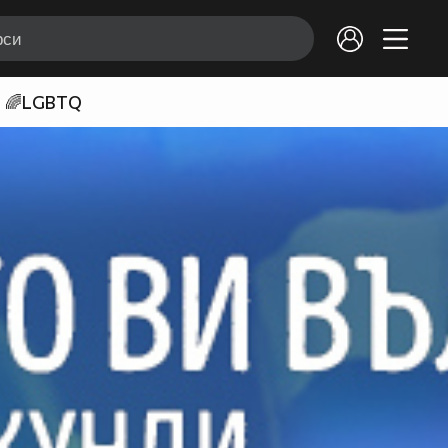
🌈LGBTQ