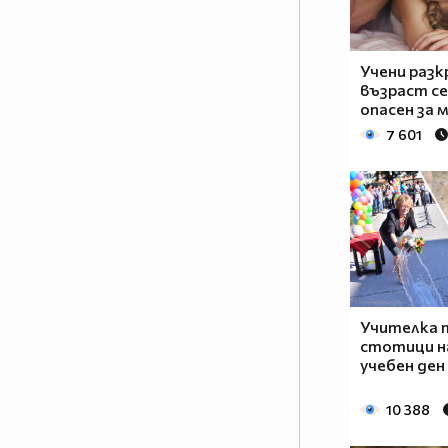
Учени разк
възраст с
опасен за
7 601
Учителка 
стотици н
учебен ден
10 388