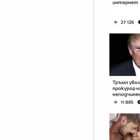
интернет
27 126
Тръмп увол
прокурор н
неподчине
11 885