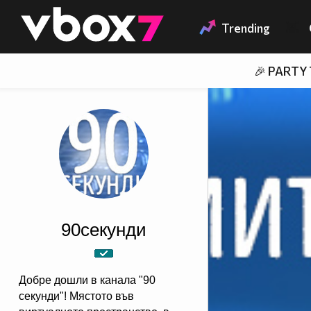
Member of
👾
Trending
🎉 PARTY
90секунди
Добре дошли в канала "90
секунди"! Мястото във