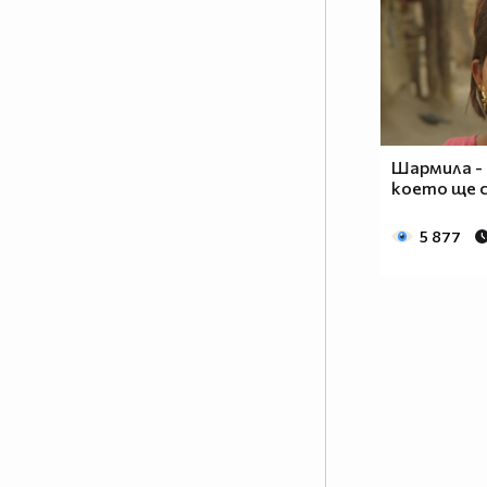
Шармила -
което ще 
5 877