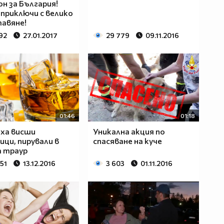
н за България!
 приключи с велико
авяне!
92
27.01.2017
29 779
09.11.2016
01:46
01:18
ха висши
Уникална акция по
ици, пирували в
спасяване на куче
а траур
51
13.12.2016
3 603
01.11.2016