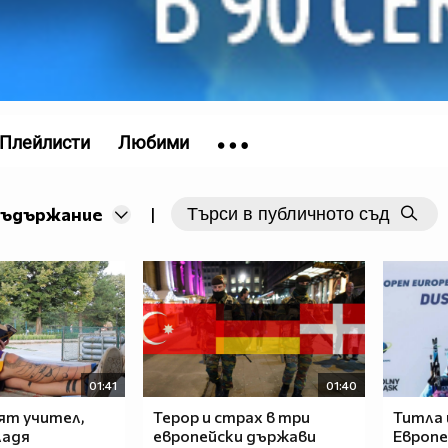
Плейлисти
Любими
съдържание
|
01:41
01:40
ят учител,
Терор и страх в три
Титла 
ладя
европейски държави
Европе