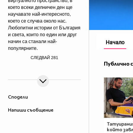
виртуалното пространство, в
което всеки делничен ден ще
научавате най-интересното,
което се случва около нас.
Любопитни истории от България
и света, които по един или друг
начин са станали най-
Начало
популярните.
/> Ние разказваме историите,
СЛЕДВАЙ
281
които си струва да бъдат чути!
Публично 
90 секунди са малко, но в 90
секунди може да се каже много.
Сподели
Напиши съобщение
Татуирани
който зав