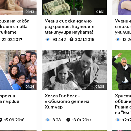
01:43
01:31
риха на каква
Учени със скандално
Ученич
ексът става
разкритие: Бизнесът
столи
 мъжете
манипулира науката!
учили
22.02.2017
93 442
30.11.2016
13 2
01:24
01:38
трогна
Хелга Гьобелс -
Христ
а първия
любимото дете на
обвине
Хитлер
Риана 
на "Ем 
15.09.2016
8 281
13.01.2017
12 1