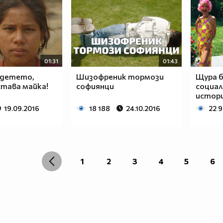
01:31
01:43
 детето,
Шизофреник тормози
Щура б
става майка!
софиянци
социал
истори
19.09.2016
18 188
24.10.2016
22 9
1
2
3
4
5
6