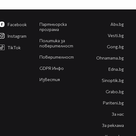
Партньорска
Abv.bg
Facebook
програма
Vesti.bg
Instagram
Политика за
поверителност
Gong.bg
TikTok
Поверителност
Оhnamama.bg
GDPR Инфо
Edna.bg
Известия
Sinoptik.bg
Grabo.bg
Pariteni.bg
За нас
За реклама