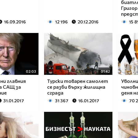
биатло
Григор
предст
16.09.2016
12 196
20.12.2016
15 8
02:03
01:42
ни главния
Турски товарен самолет
Уволни
а САЩ за
се разби върху жилищна
чиновн
ние
сграда
деня н
31.01.2017
31 367
16.01.2017
70 2