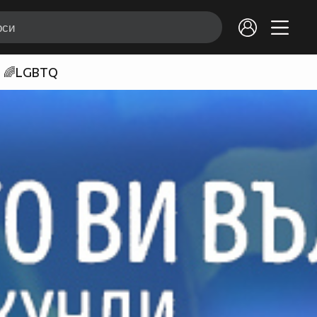
🌈LGBTQ