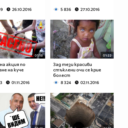
09
26.10.2016
5 836
27.10.2016
01:18
01:22
на акция по
Зад тези красиви
ане на куче
стъклени очи се крие
болест
03
01.11.2016
8 324
02.11.2016