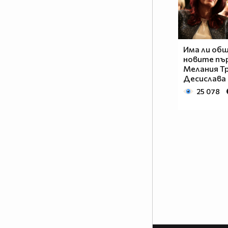
Има ли об
новите пъ
Мелания Т
Десислава 
25 078