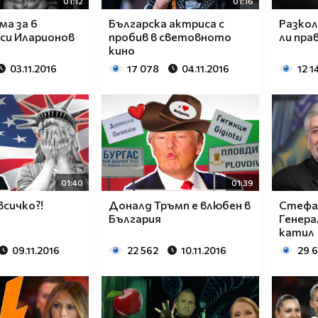
01:12
01:16
ма за 6
Българска актриса с
Разкол
си Иларионов
пробив в световното
ли пр
кино
03.11.2016
17 078
04.11.2016
12 1
01:40
01:39
всичко?!
Доналд Тръмп е влюбен в
Стефа
България
Генера
катил
09.11.2016
22 562
10.11.2016
29 6