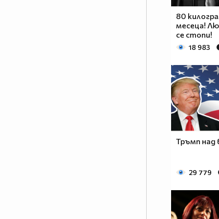
80 килогра
месеца! Лю
се стопи!
18 983
Тръмп над 
29 779