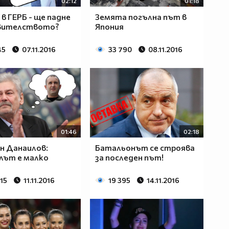
02:12
01:18
 в ГЕРБ - ще падне
Земята погълна път в
авителството?
Япония
45
07.11.2016
33 790
08.11.2016
01:46
02:18
н Данаилов:
Батальонът се строява
лът е малко
за последен път!
15
11.11.2016
19 395
14.11.2016