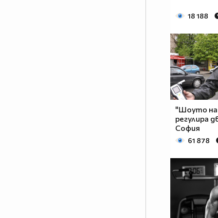
18 188
"Шоуто на
регулира 
София
61 878