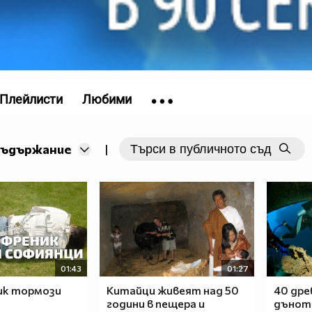
Плейлисти
Любими
съдържание
|
01:43
01:27
к тормози
Китайци живеят над 50
40 дре
години в пещера и
дъното