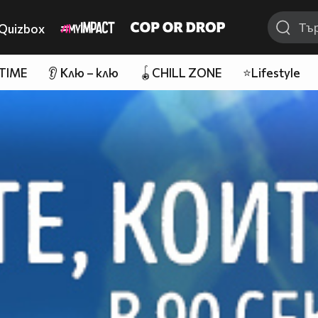
Quizbox
 TIME
👂 Клю – клю
🪀CHILL ZONE
⭐Lifestyle