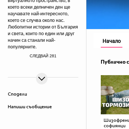
виртуалното пространство, в
което всеки делничен ден ще
научавате най-интересното,
което се случва около нас.
Любопитни истории от България
и света, които по един или друг
начин са станали най-
Начало
популярните.
/> Ние разказваме историите,
СЛЕДВАЙ
281
които си струва да бъдат чути!
Публично 
90 секунди са малко, но в 90
секунди може да се каже много.
Сподели
Напиши съобщение
Шизофрени
софиянци