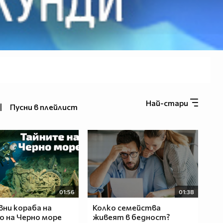
Най-стари
|
Пусни в плейлист
01:56
01:38
вни кораба на
Колко семейства
 на Черно море
живеят в бедност?