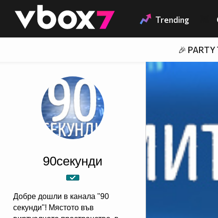
Member of
👾
Trending
🎉 PARTY
90секунди
Добре дошли в канала "90
секунди"! Мястото във