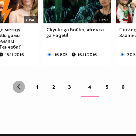
01:48
01:53
що между
Скункс за Бойко, ябълка
Послед
рви дами
за Радев!
Златн
ръмп и
Генчева?
15.11.2016
16 605
16.11.2016
30 5
1
2
3
4
5
6