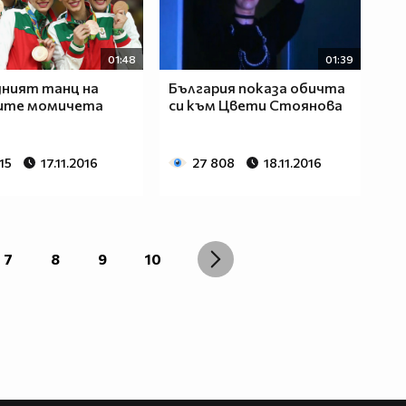
01:48
01:39
ният танц на
България показа обичта
ите момичета
си към Цвети Стоянова
15
17.11.2016
27 808
18.11.2016
7
8
9
10