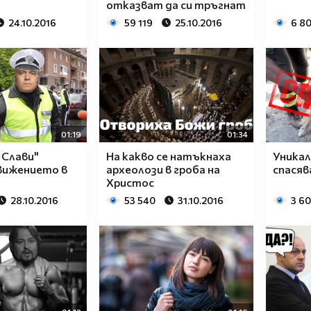
отказват да си тръгнат
24.10.2016
59 119
25.10.2016
6 8
01:19
01:34
 Слави"
На какво се натъкнаха
Уникал
движението в
археолози в гроба на
спасяв
Христос
28.10.2016
53 540
31.10.2016
3 6