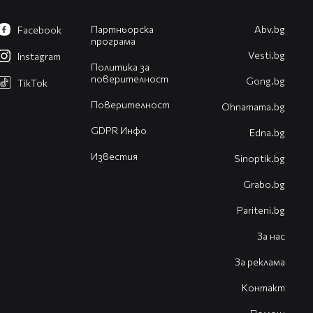
Партньорска
Abv.bg
Facebook
програма
Vesti.bg
Instagram
Политика за
поверителност
Gong.bg
TikTok
Поверителност
Оhnamama.bg
GDPR Инфо
Edna.bg
Известия
Sinoptik.bg
Grabo.bg
Pariteni.bg
За нас
За реклама
Контакт