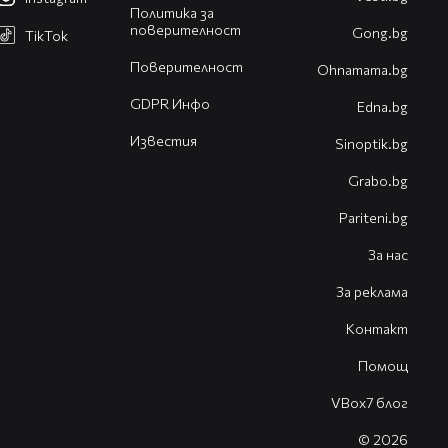
Политика за
поверителност
Gong.bg
TikTok
Поверителност
Оhnamama.bg
GDPR Инфо
Edna.bg
Известия
Sinoptik.bg
Grabo.bg
Pariteni.bg
За нас
За реклама
Контакт
Помощ
VBox7 блог
© 2026