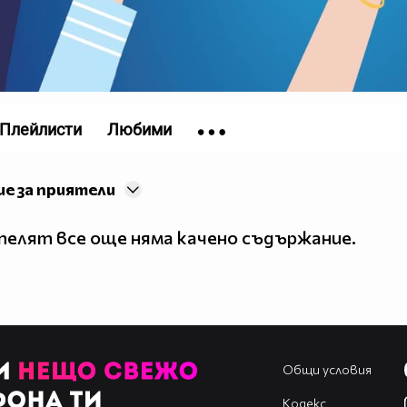
Плейлисти
Любими
е за приятели
елят все още няма качено съдържание.
Общи условия
Кодекс