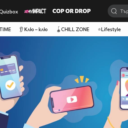
Quizbox
 TIME
👂 Клю – клю
🪀CHILL ZONE
⭐Lifestyle