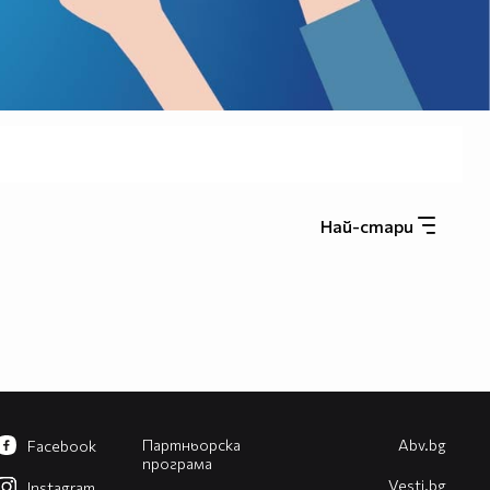
Най-стари
Партньорска
Abv.bg
Facebook
програма
Vesti.bg
Instagram