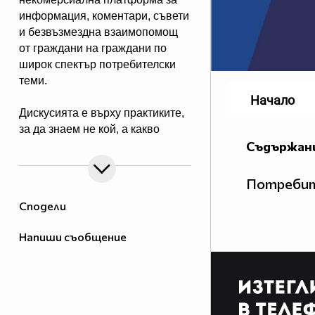
информация, коментари, съвети
и безвъзмездна взаимопомощ
от граждани на граждани по
широк спектър потребителски
теми.
Начало
Дискусията е върху практиките,
за да знаем не кой, а какво
Съдържани
прави и да сме по-подготвени
при срещата с вече познати ни
от диалога прийоми на
Потребит
търговци.
Сподели
Обсъждаме потребителски
Напиши съобщение
казуси, новини и събития,
свързани с потребителските
права и тяхното реализиране.
Целта е подобряване на
познанията в тази област и на