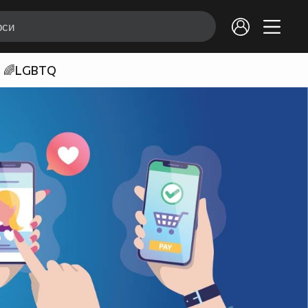
🌈LGBTQ