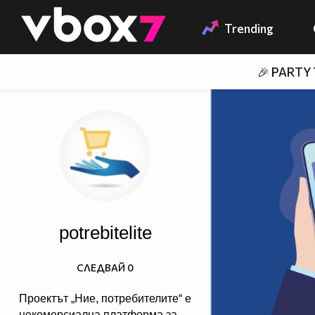
Member of
👾
Trending
🎉 PARTY
potrebitelite
СЛЕДВАЙ
0
Проектът „Ние, потребителите“ е
некомерсиална платформа за