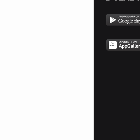
подготовката и увереността на
хората за реакция, както в
моменти на опити да бъдат
подведени от некоректи
търговци и доставчици на стоки
и услуги, така и ако вече са
станали жертва на нарушения и
нелоялни практики в
търговската мрежа, онлайн
пространството и навсякъде,
където са в ролята си на
потребители.
Когато не успяваме да се
справим сами, сезираме
компетентните органи за
оказване на помощ!
От октомври 2023 г. проектът