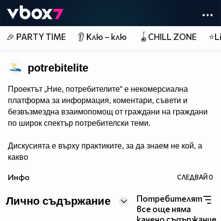
Member of
👾
🎉 PARTY TIME
👂 Клю – клю
🪀CHILL ZONE
⭐Li
potrebitelite
Проектът „Ние, потребителите“ е некомерсиална
платформа за информация, коментари, съвети и
безвъзмездна взаимопомощ от граждани на граждани
по широк спектър потребителски теми.
Дискусията е върху практиките, за да знаем не кой, а
какво
прави и да сме по-подготвени при срещата с вече
Инфо
СЛЕДВАЙ
0
познати ни от диалога прийоми на търговци.
Потребителят
Лично съдържание
Обсъждаме потребителски казуси, новини и събития,
все още няма
свързани с потребителските права и тяхното
качено съдържание.