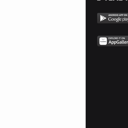
подготовката и увереността на
хората за реакция, както в
моменти на опити да бъдат
подведени от некоректи
търговци и доставчици на стоки
и услуги, така и ако вече са
станали жертва на нарушения и
нелоялни практики в
търговската мрежа, онлайн
пространството и навсякъде,
където са в ролята си на
потребители.
Когато не успяваме да се
справим сами, сезираме
компетентните органи за
оказване на помощ!
От октомври 2023 г. проектът