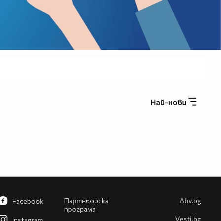
Най-нови
Партньорска
Abv.bg
Facebook
програма
Vesti.bg
Instagram