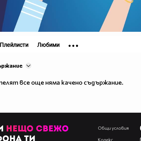
Плейлисти
Любими
ържание
елят все още няма качено съдържание.
Общи условия
Кодекс