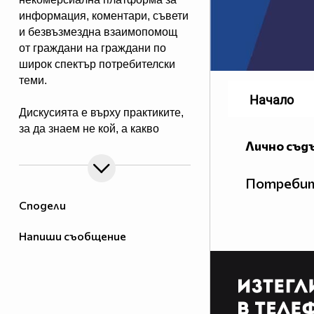
информация, коментари, съвети
и безвъзмездна взаимопомощ
от граждани на граждани по
широк спектър потребителски
теми.
Начало
Дискусията е върху практиките,
за да знаем не кой, а какво
Лично съд
прави и да сме по-подготвени
при срещата с вече познати ни
от диалога прийоми на
Потребит
търговци.
Сподели
Обсъждаме потребителски
Напиши съобщение
казуси, новини и събития,
свързани с потребителските
права и тяхното реализиране.
Целта е подобряване на
познанията в тази област и на