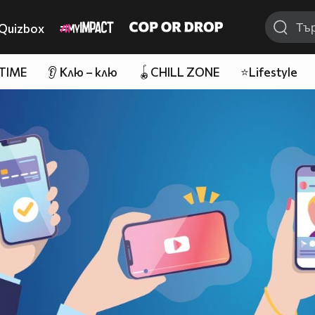
Quizbox
 TIME
👂 Клю – клю
🪀CHILL ZONE
⭐Lifestyle