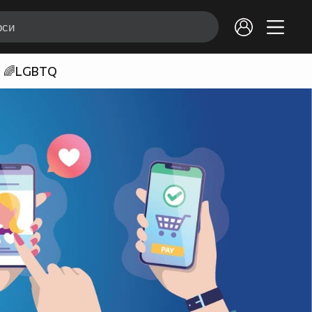
🌈LGBTQ