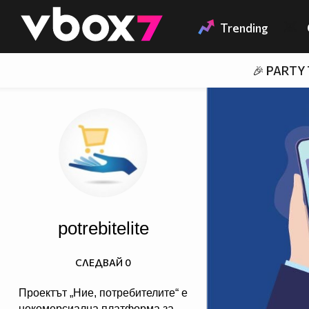
Member of
👾
Trending
🎉 PARTY
potrebitelite
СЛЕДВАЙ
0
Проектът „Ние, потребителите“ е
некомерсиална платформа за