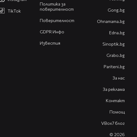
Политика за
поверителност
Gong.bg
TikTok
Поверителност
Оhnamama.bg
GDPR Инфо
Edna.bg
Известия
Sinoptik.bg
Grabo.bg
Pariteni.bg
За нас
За реклама
Контакт
Помощ
VBox7 блог
© 2026