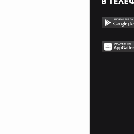
подготовката и увереността на
хората за реакция, както в
моменти на опити да бъдат
подведени от некоректи
търговци и доставчици на стоки
и услуги, така и ако вече са
станали жертва на нарушения и
нелоялни практики в
търговската мрежа, онлайн
пространството и навсякъде,
където са в ролята си на
потребители.
Когато не успяваме да се
справим сами, сезираме
компетентните органи за
оказване на помощ!
От октомври 2023 г. проектът