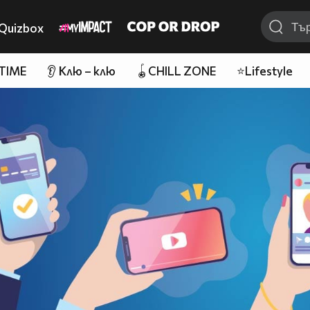
Quizbox
 TIME
👂 Клю – клю
🪀CHILL ZONE
⭐Lifestyle