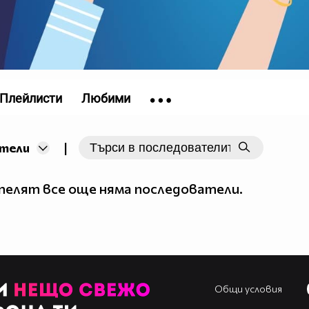
Плейлисти
Любими
|
тели
елят все още няма последователи.
Общи условия