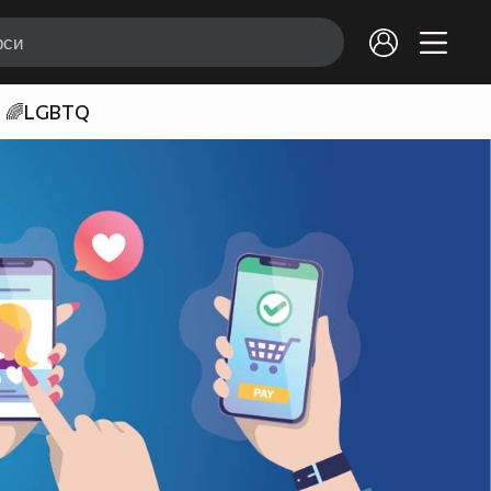
🌈LGBTQ