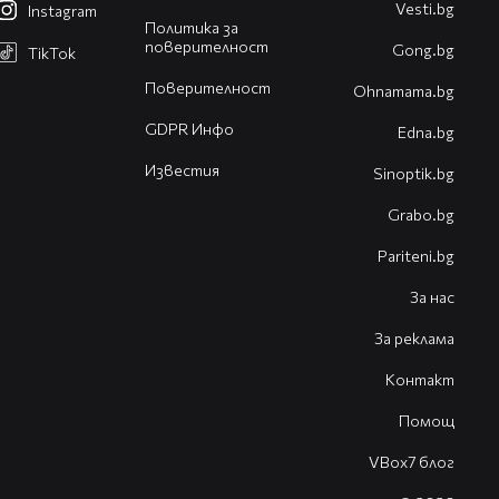
Vesti.bg
Instagram
Политика за
поверителност
Gong.bg
TikTok
Поверителност
Оhnamama.bg
GDPR Инфо
Edna.bg
Известия
Sinoptik.bg
Grabo.bg
Pariteni.bg
За нас
За реклама
Контакт
Помощ
VBox7 блог