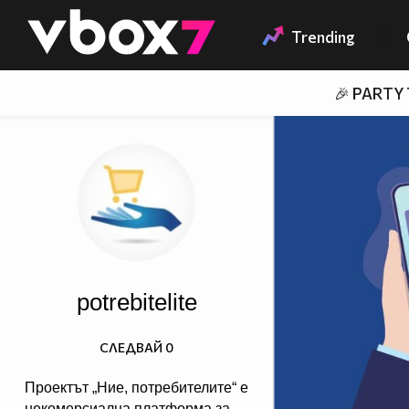
Member of
👾
Trending
🎉 PARTY
potrebitelite
СЛЕДВАЙ
0
Проектът „Ние, потребителите“ е
некомерсиална платформа за