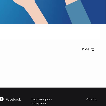
Име
Партньорска
Abv.bg
Facebook
програма