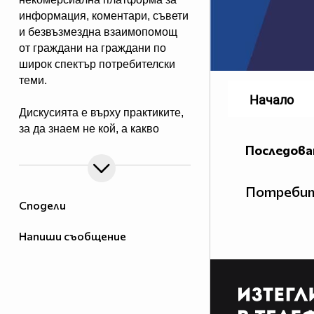
информация, коментари, съвети
и безвъзмездна взаимопомощ
от граждани на граждани по
широк спектър потребителски
теми.
Начало
Дискусията е върху практиките,
за да знаем не кой, а какво
прави и да сме по-подготвени
Последова
при срещата с вече познати ни
от диалога прийоми на
Потребит
търговци.
Сподели
Обсъждаме потребителски
Напиши съобщение
казуси, новини и събития,
свързани с потребителските
права и тяхното реализиране.
Целта е подобряване на
познанията в тази област и на