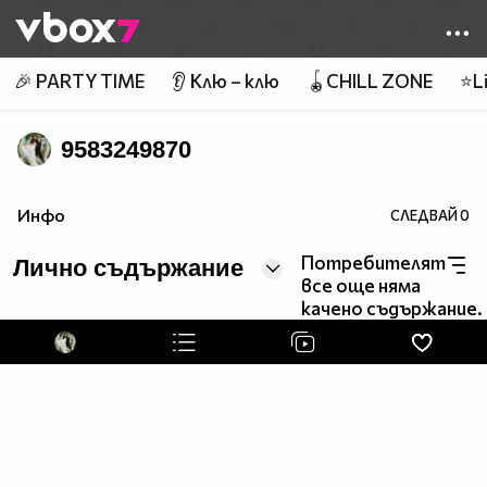
Member of
👾
🎉 PARTY TIME
👂 Клю – клю
🪀CHILL ZONE
⭐Li
9583249870
Инфо
СЛЕДВАЙ
0
Потребителят
Лично съдържание
все още няма
качено съдържание.