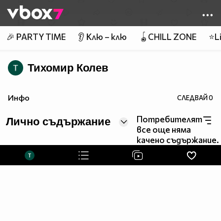
Member of
👾
🎉 PARTY TIME
👂 Клю – клю
🪀CHILL ZONE
⭐Li
Тихомир Колев
Инфо
СЛЕДВАЙ
0
Потребителят
Лично съдържание
все още няма
качено съдържание.