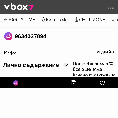
Member of
👾
🎉 PARTY TIME
👂 Клю – клю
🪀CHILL ZONE
⭐Li
9634027894
Инфо
СЛЕДВАЙ
0
Потребителят
Лично съдържание
все още няма
качено съдържание.