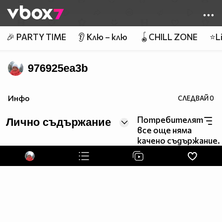
Member of
👾
🎉 PARTY TIME
👂 Клю – клю
🪀CHILL ZONE
⭐Li
976925ea3b
Инфо
СЛЕДВАЙ
0
Потребителят
Лично съдържание
все още няма
качено съдържание.