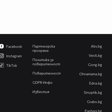
Партньорска
Abv.bg
Facebook
програма
Vesti.bg
Instagram
Политика за
поверителност
Gong.bg
TikTok
Поверителност
Оhnamama.bg
GDPR Инфо
Edna.bg
Известия
Sinoptik.bg
Grabo.bg
Pariteni.bg