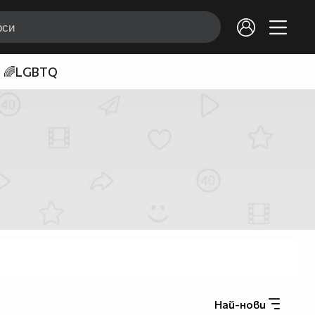
🌈LGBTQ
Най-нови