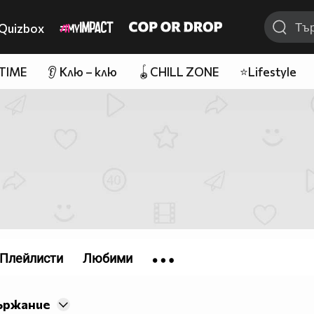
Quizbox
 TIME
👂 Клю – клю
🪀CHILL ZONE
⭐Lifestyle
Плейлисти
Любими
ържание