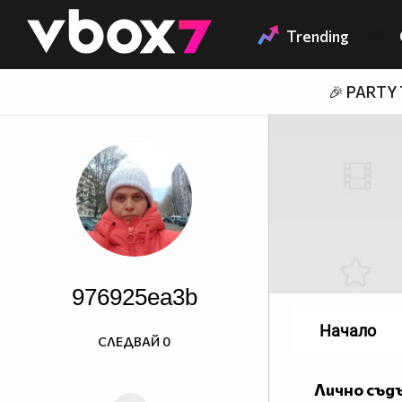
Member of
👾
Trending
🎉 PARTY
976925ea3b
Начало
СЛЕДВАЙ
0
Лично съд