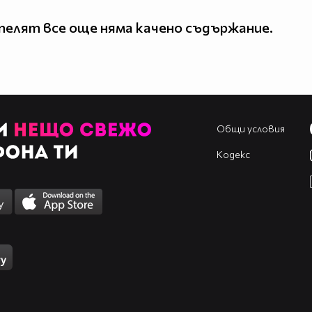
елят все още няма качено съдържание.
Общи условия
Кодекс