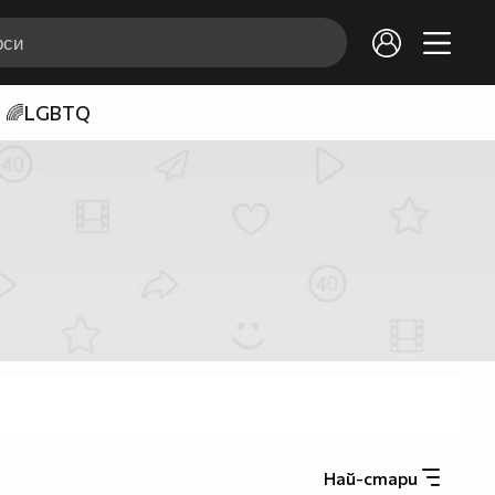
🌈LGBTQ
Най-стари