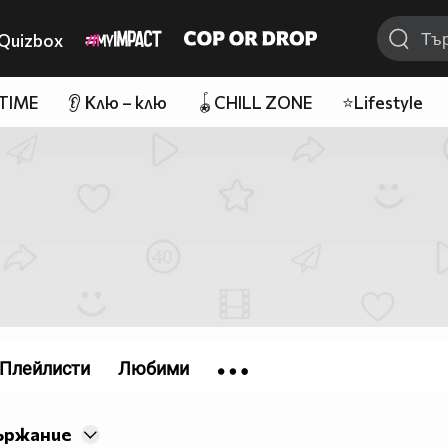
Quizbox
 TIME
👂 Клю – клю
🪀CHILL ZONE
⭐Lifestyle
Плейлисти
Любими
ържание