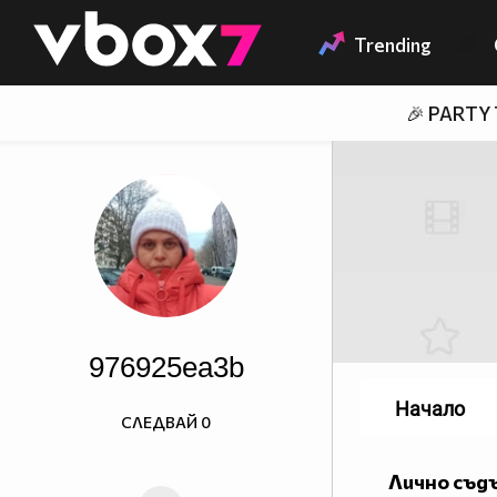
Member of
👾
Trending
🎉 PARTY
976925ea3b
Начало
СЛЕДВАЙ
0
Лично съд