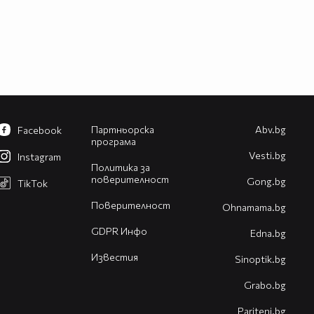
Партньорска
Abv.bg
Facebook
програма
Vesti.bg
Instagram
Политика за
поверителност
Gong.bg
TikTok
Поверителност
Оhnamama.bg
GDPR Инфо
Edna.bg
Известия
Sinoptik.bg
Grabo.bg
Pariteni.bg