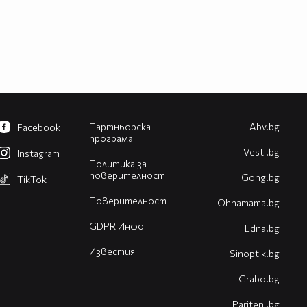
Партньорска
Abv.bg
Facebook
програма
Vesti.bg
Instagram
Политика за
поверителност
Gong.bg
TikTok
Поверителност
Оhnamama.bg
GDPR Инфо
Edna.bg
Известия
Sinoptik.bg
Grabo.bg
Pariteni.bg