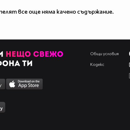
елят все още няма качено съдържание.
Общи условия
Кодекс