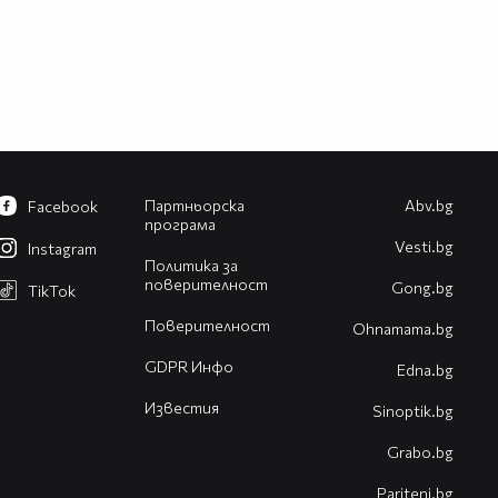
Партньорска
Abv.bg
Facebook
програма
Vesti.bg
Instagram
Политика за
поверителност
Gong.bg
TikTok
Поверителност
Оhnamama.bg
GDPR Инфо
Edna.bg
Известия
Sinoptik.bg
Grabo.bg
Pariteni.bg