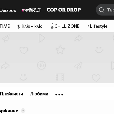
Quizbox
 TIME
👂 Клю – клю
🪀CHILL ZONE
⭐Lifestyle
Плейлисти
Любими
ържание