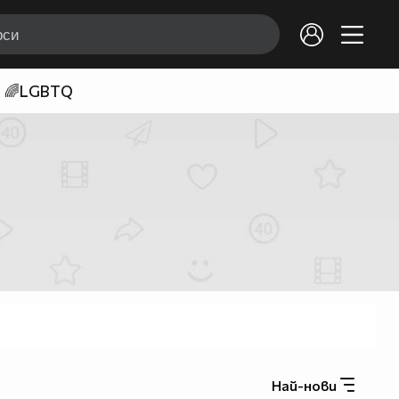
🌈LGBTQ
Най-нови