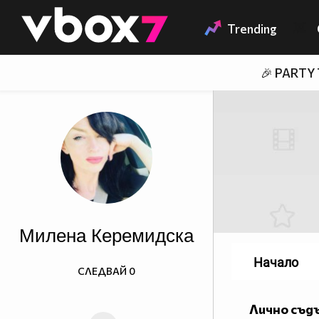
Member of
👾
Trending
🎉 PARTY
Милена Керемидска
Начало
СЛЕДВАЙ
0
Лично съд