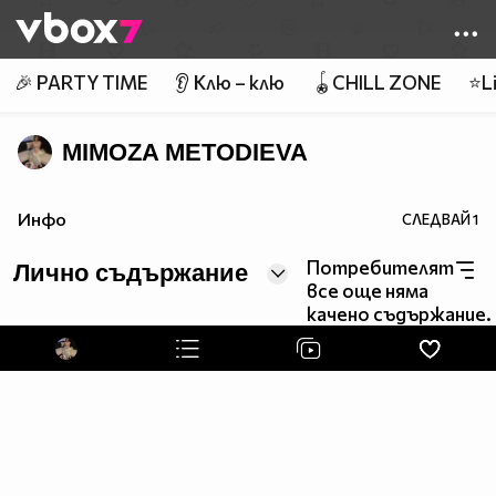
Member of
👾
🎉 PARTY TIME
👂 Клю – клю
🪀CHILL ZONE
⭐Li
MIMOZA METODIEVA
Инфо
СЛЕДВАЙ
1
Потребителят
Лично съдържание
все още няма
качено съдържание.