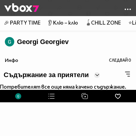
Member of
👾
🎉 PARTY TIME
👂 Клю – клю
🪀CHILL ZONE
⭐Li
Georgi Georgiev
Инфо
СЛЕДВАЙ
0
Съдържание за приятели
Потребителят все още няма качено съдържание.