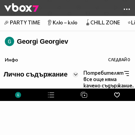
Member of
👾
🎉 PARTY TIME
👂 Клю – клю
🪀CHILL ZONE
⭐Li
Georgi Georgiev
Инфо
СЛЕДВАЙ
0
Потребителят
Лично съдържание
все още няма
качено съдържание.