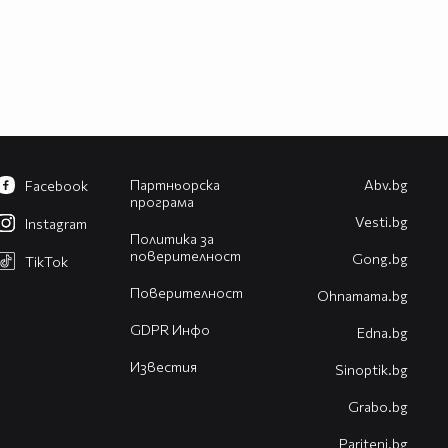
Партньорска
Abv.bg
Facebook
програма
Vesti.bg
Instagram
Политика за
поверителност
Gong.bg
TikTok
Поверителност
Оhnamama.bg
GDPR Инфо
Edna.bg
Известия
Sinoptik.bg
Grabo.bg
Pariteni.bg