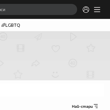
🌈LGBTQ
Най-стари