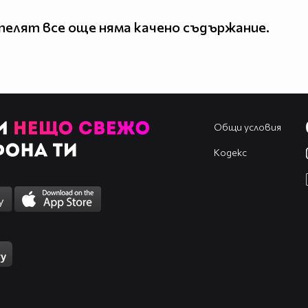
елят все още няма качено съдържание.
Общи условия
Кодекс