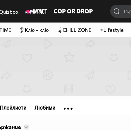
Quizbox
 TIME
👂 Клю – клю
🪀CHILL ZONE
⭐Lifestyle
Плейлисти
Любими
ържание