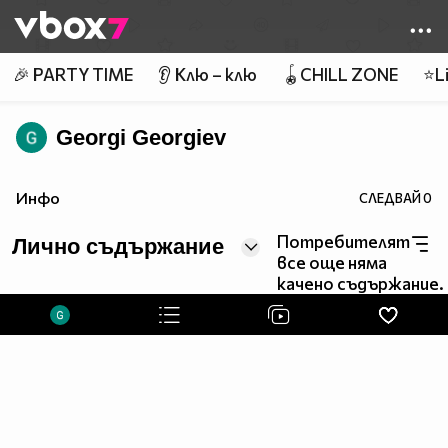
Member of
👾
🎉 PARTY TIME
👂 Клю – клю
🪀CHILL ZONE
⭐Li
Georgi Georgiev
Инфо
СЛЕДВАЙ
0
Потребителят
Лично съдържание
все още няма
качено съдържание.