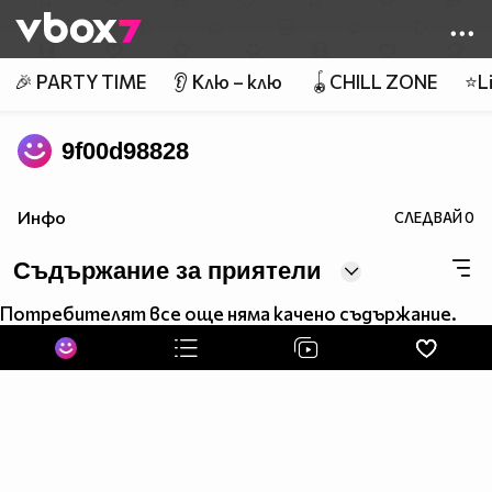
Member of
👾
🎉 PARTY TIME
👂 Клю – клю
🪀CHILL ZONE
⭐Li
9f00d98828
Инфо
СЛЕДВАЙ
0
Съдържание за приятели
Потребителят все още няма качено съдържание.