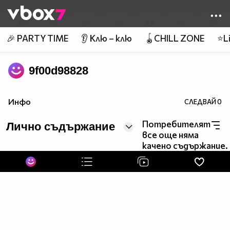
Member of
👾
🎉 PARTY TIME
👂 Клю – клю
🪀CHILL ZONE
⭐Li
9f00d98828
Инфо
СЛЕДВАЙ
0
Потребителят
Лично съдържание
все още няма
качено съдържание.