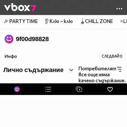
Member of
👾
🎉 PARTY TIME
👂 Клю – клю
🪀CHILL ZONE
⭐Li
9f00d98828
Инфо
СЛЕДВАЙ
0
Потребителят
Лично съдържание
все още няма
качено съдържание.