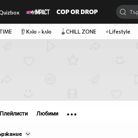
Quizbox
 TIME
👂 Клю – клю
🪀CHILL ZONE
⭐Lifestyle
Плейлисти
Любими
ържание