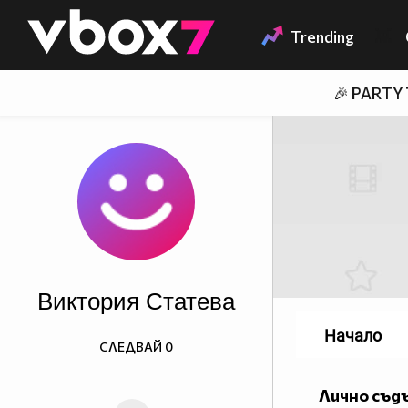
Member of
👾
Trending
🎉 PARTY
Виктория Статева
Начало
СЛЕДВАЙ
0
Лично съд