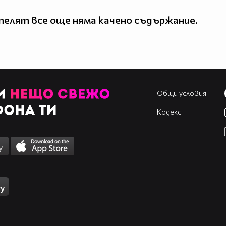
елят все още няма качено съдържание.
Общи условия
Кодекс