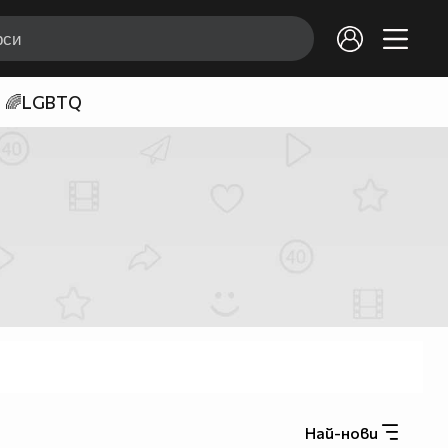
🌈LGBTQ
Най-нови