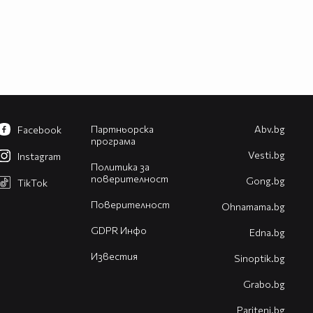
Партньорска
Abv.bg
Facebook
програма
Vesti.bg
Instagram
Политика за
поверителност
Gong.bg
TikTok
Поверителност
Оhnamama.bg
GDPR Инфо
Edna.bg
Известия
Sinoptik.bg
Grabo.bg
Pariteni.bg