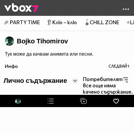
Member of
👾
🎉 PARTY TIME
👂 Клю – клю
🪀CHILL ZONE
⭐Li
Bojko Tihomirov
Тук може да качвам анимета или песни.
Инфо
СЛЕДВАЙ
1
Потребителят
Лично съдържание
все още няма
качено съдържание.