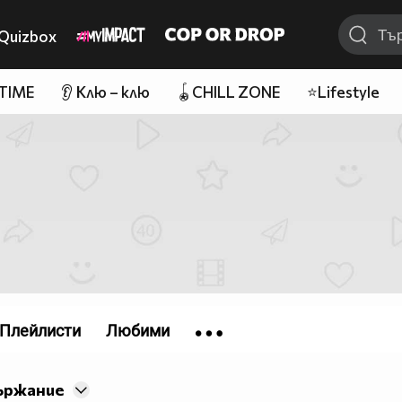
Quizbox
 TIME
👂 Клю – клю
🪀CHILL ZONE
⭐Lifestyle
Плейлисти
Любими
ържание