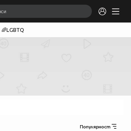
🌈LGBTQ
Популярност