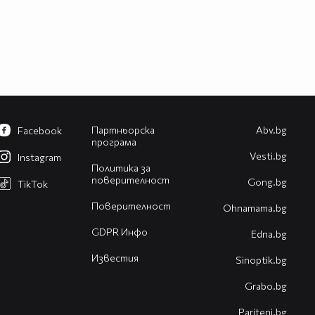
Партньорска
Abv.bg
Facebook
програма
Vesti.bg
Instagram
Политика за
поверителност
Gong.bg
TikTok
Поверителност
Оhnamama.bg
GDPR Инфо
Edna.bg
Известия
Sinoptik.bg
Grabo.bg
Pariteni.bg