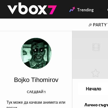
Member of
👾
Trending
🎉 PARTY
Bojko Tihomirov
Начало
СЛЕДВАЙ
1
Тук може да качвам анимета или
Лично съд
песни.