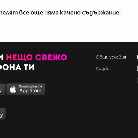
елят все още няма качено съдържание.
Общи условия
Кодекс