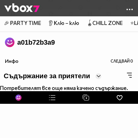
Member of
👾
🎉 PARTY TIME
👂 Клю – клю
🪀CHILL ZONE
⭐Li
a01b72b3a9
Инфо
СЛЕДВАЙ
0
Съдържание за приятели
Потребителят все още няма качено съдържание.