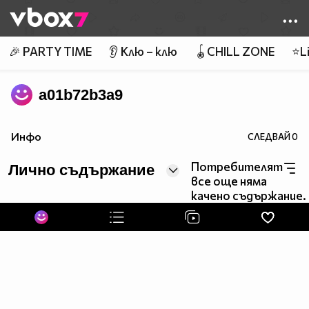
Member of
👾
🎉 PARTY TIME
👂 Клю – клю
🪀CHILL ZONE
⭐Li
a01b72b3a9
Инфо
СЛЕДВАЙ
0
Потребителят
Лично съдържание
все още няма
качено съдържание.