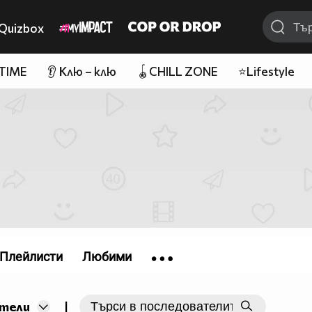
Quizbox
 TIME
👂 Клю – клю
🪀CHILL ZONE
⭐Lifestyle
Плейлисти
Любими
|
тели