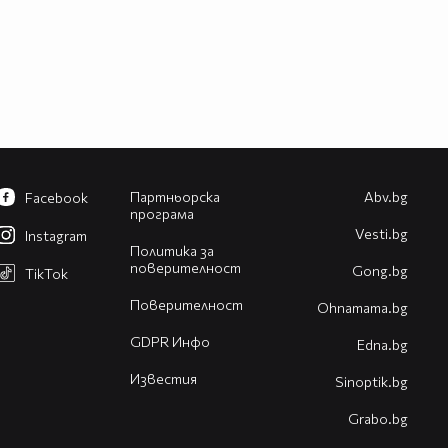
Партньорска
Abv.bg
Facebook
програма
Vesti.bg
Instagram
Политика за
поверителност
Gong.bg
TikTok
Поверителност
Оhnamama.bg
GDPR Инфо
Edna.bg
Известия
Sinoptik.bg
Grabo.bg