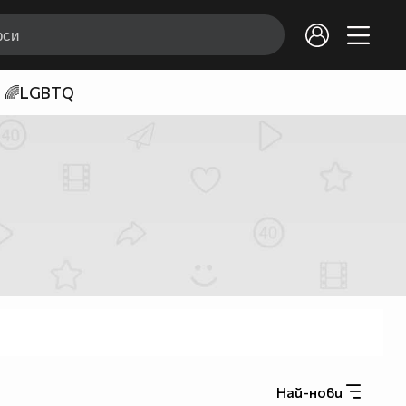
🌈LGBTQ
Най-нови