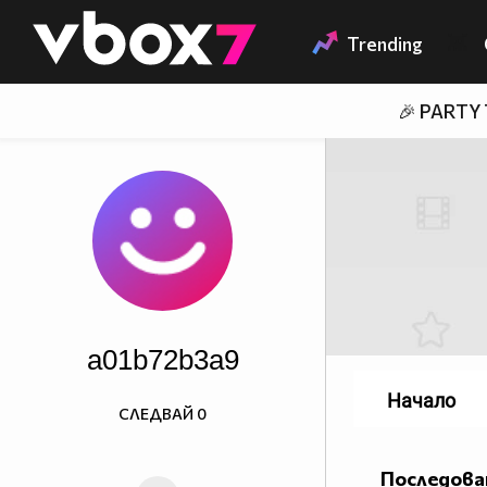
Member of
👾
Trending
🎉 PARTY
a01b72b3a9
Начало
СЛЕДВАЙ
0
Последова