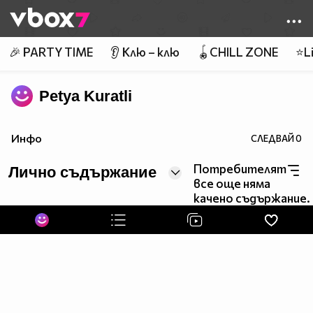
Member of
👾
🎉 PARTY TIME
👂 Клю – клю
🪀CHILL ZONE
⭐Li
Petya Kuratli
Инфо
СЛЕДВАЙ
0
Потребителят
Лично съдържание
все още няма
качено съдържание.