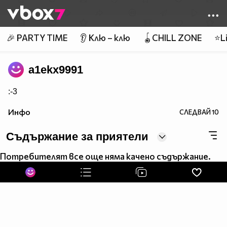
Member of
👾
🎉 PARTY TIME
👂 Клю – клю
🪀CHILL ZONE
⭐Li
a1ekx9991
:-3
Инфо
СЛЕДВАЙ
10
Съдържание за приятели
Потребителят все още няма качено съдържание.