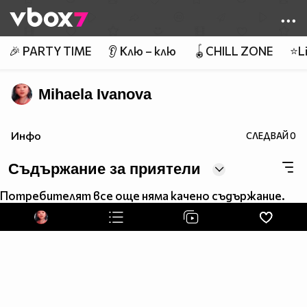
Member of
👾
🎉 PARTY TIME
👂 Клю – клю
🪀CHILL ZONE
⭐Li
Mihaela Ivanova
Инфо
СЛЕДВАЙ
0
Съдържание за приятели
Потребителят все още няма качено съдържание.