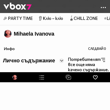
Member of
👾
🎉 PARTY TIME
👂 Клю – клю
🪀CHILL ZONE
⭐Li
Mihaela Ivanova
Инфо
СЛЕДВАЙ
0
Потребителят
Лично съдържание
все още няма
качено съдържание.