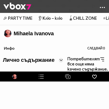
Member of
👾
🎉 PARTY TIME
👂 Клю – клю
🪀CHILL ZONE
⭐Li
Mihaela Ivanova
Инфо
СЛЕДВАЙ
0
Потребителят
Лично съдържание
все още няма
качено съдържание.