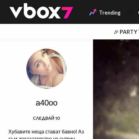
Member of
👾
Trending
🎉 PARTY
a40oo
СЛЕДВАЙ
10
Хубавите неща стават бавно! Аз
съм доказателство,че сутрин