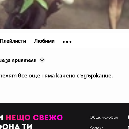
Плейлисти
Любими
е за приятели
елят все още няма качено съдържание.
Общи условия
Кодекс