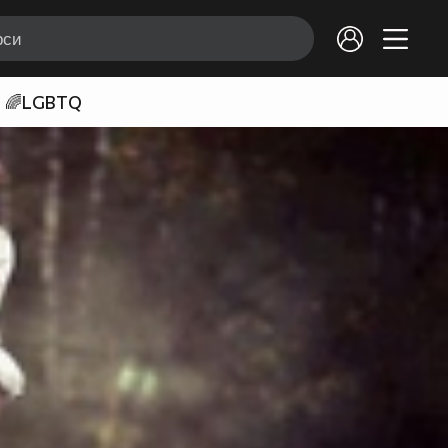
🌈LGBTQ