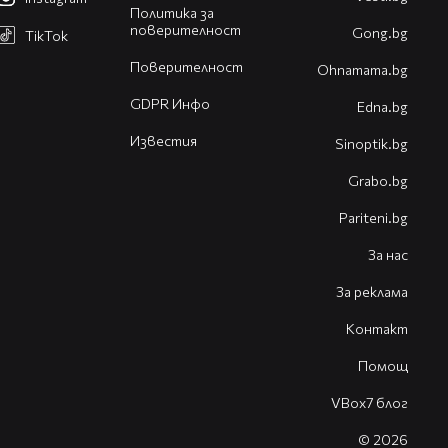
Политика за
поверителност
Gong.bg
TikTok
Поверителност
Оhnamama.bg
GDPR Инфо
Edna.bg
Известия
Sinoptik.bg
Grabo.bg
Pariteni.bg
За нас
За реклама
Контакт
Помощ
VBox7 блог
© 2026