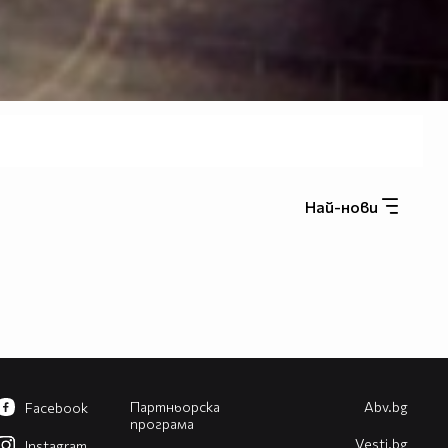
Най-нови
Партньорска
Abv.bg
Facebook
програма
Vesti.bg
Instagram