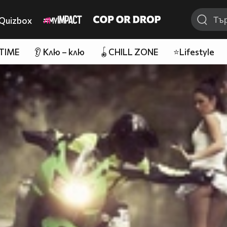
Quizbox
 TIME
👂 Клю – клю
🪀CHILL ZONE
⭐Lifestyle