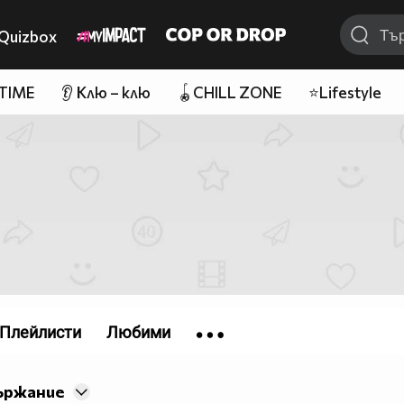
Quizbox
 TIME
👂 Клю – клю
🪀CHILL ZONE
⭐Lifestyle
Плейлисти
Любими
ържание