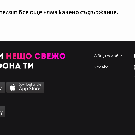
елят все още няма качено съдържание.
Общи условия
Кодекс