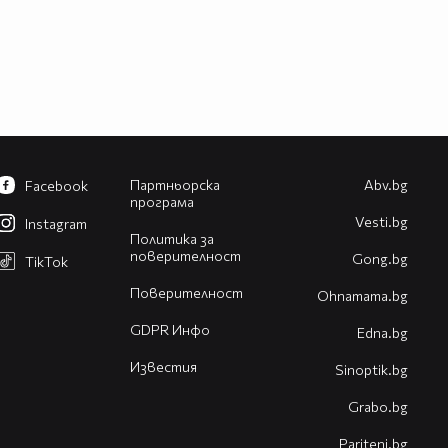
Партньорска
Abv.bg
Facebook
програма
Vesti.bg
Instagram
Политика за
поверителност
Gong.bg
TikTok
Поверителност
Оhnamama.bg
GDPR Инфо
Edna.bg
Известия
Sinoptik.bg
Grabo.bg
Pariteni.bg