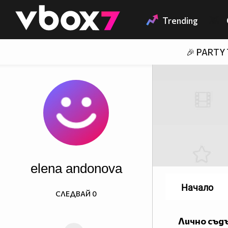
Member of
👾
Trending
🎉 PARTY
elena andonova
Начало
СЛЕДВАЙ
0
Лично съд