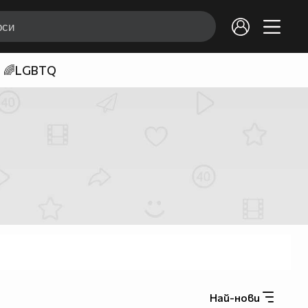
🌈LGBTQ
Най-нови