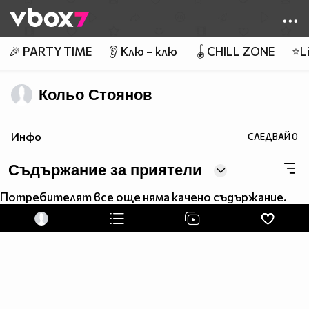
Member of
👾
🎉 PARTY TIME
👂 Клю – клю
🪀CHILL ZONE
⭐Li
Кольо Стоянов
Инфо
СЛЕДВАЙ
0
Съдържание за приятели
Потребителят все още няма качено съдържание.