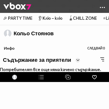
Member of
👾
🎉 PARTY TIME
👂 Клю – клю
🪀CHILL ZONE
⭐Li
Кольо Стоянов
Инфо
СЛЕДВАЙ
0
Съдържание за приятели
Потребителят все още няма качено съдържание.