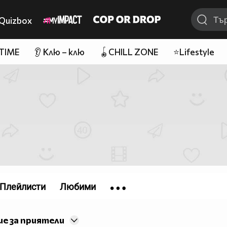
Quizbox
 TIME
👂 Клю – клю
🪀CHILL ZONE
⭐Lifestyle
Плейлисти
Любими
е за приятели