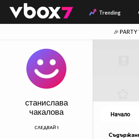
Member of
👾
Trending
🎉 PARTY
станислава
чакалова
Начало
СЛЕДВАЙ
1
Съдържани