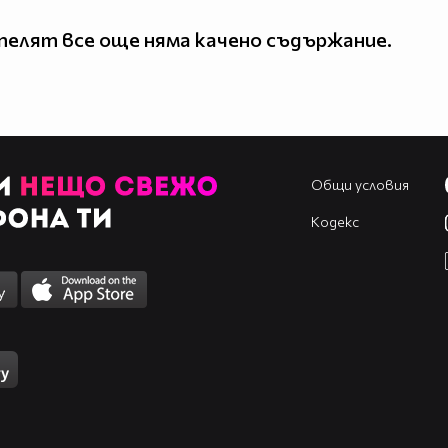
елят все още няма качено съдържание.
Общи условия
Кодекс