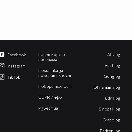
Партньорска
Abv.bg
Facebook
програма
Vesti.bg
Instagram
Политика за
поверителност
Gong.bg
TikTok
Поверителност
Оhnamama.bg
GDPR Инфо
Edna.bg
Известия
Sinoptik.bg
Grabo.bg
Pariteni.bg