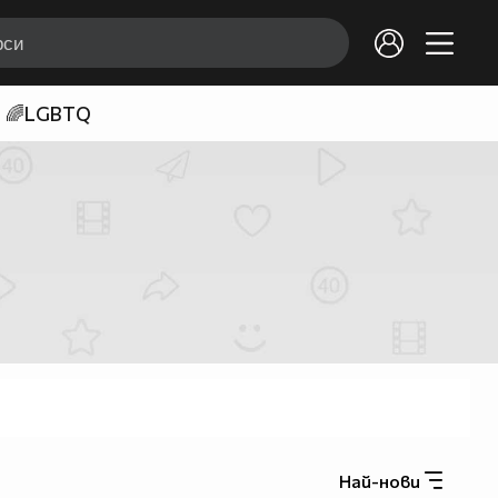
🌈LGBTQ
Най-нови