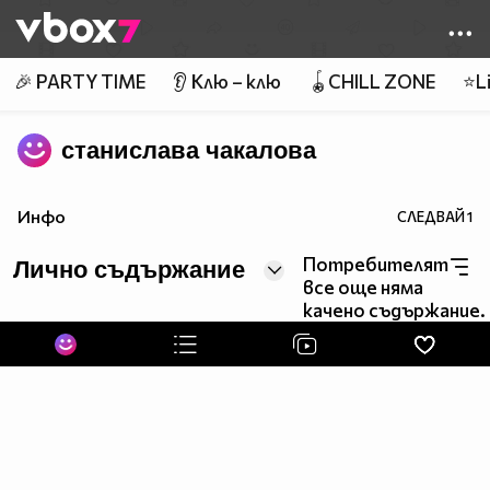
Member of
👾
🎉 PARTY TIME
👂 Клю – клю
🪀CHILL ZONE
⭐Li
станислава чакалова
Инфо
СЛЕДВАЙ
1
Потребителят
Лично съдържание
все още няма
качено съдържание.