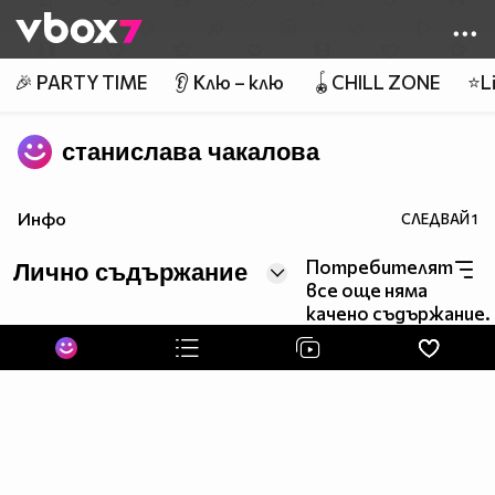
Member of
👾
🎉 PARTY TIME
👂 Клю – клю
🪀CHILL ZONE
⭐Li
станислава чакалова
Инфо
СЛЕДВАЙ
1
Потребителят
Лично съдържание
все още няма
качено съдържание.