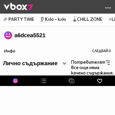
Member of
👾
🎉 PARTY TIME
👂 Клю – клю
🪀CHILL ZONE
⭐Li
a6dcea5521
Инфо
СЛЕДВАЙ
0
Потребителят
Лично съдържание
все още няма
качено съдържание.