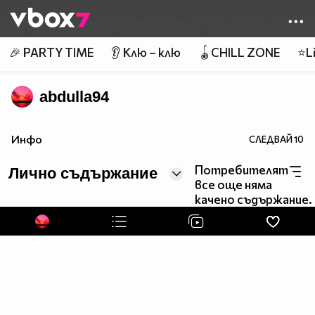
Member of
👾
🎉 PARTY TIME
👂 Клю – клю
🪀CHILL ZONE
⭐Li
abdulla94
Инфо
СЛЕДВАЙ
10
Потребителят
Лично съдържание
все още няма
качено съдържание.