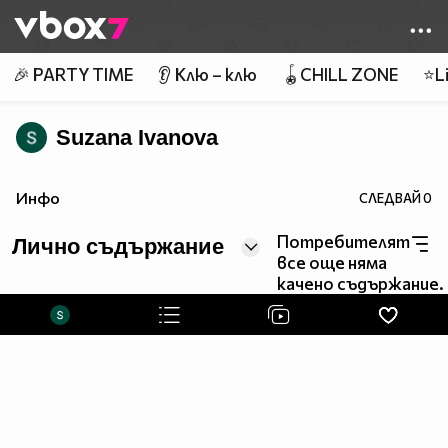
Member of
👾
🎉 PARTY TIME
👂 Клю – клю
🪀CHILL ZONE
⭐Li
Suzana Ivanova
Инфо
СЛЕДВАЙ
0
Потребителят
Лично съдържание
все още няма
качено съдържание.