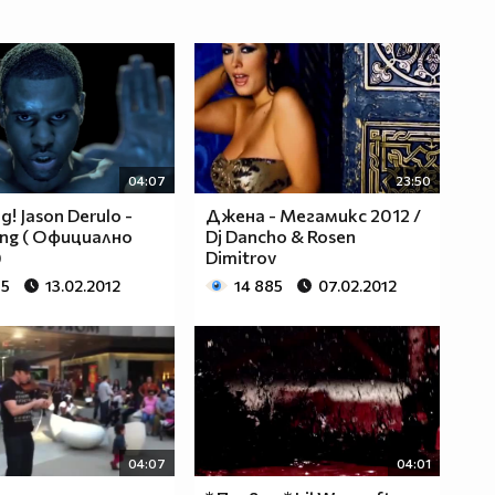
04:07
23:50
! Jason Derulo -
Джена - Мегамикс 2012 /
ing ( Официално
Dj Dancho & Rosen
)
Dimitrov
65
13.02.2012
14 885
07.02.2012
04:07
04:01