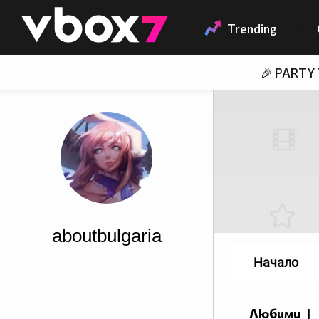
Member of
👾
Trending
🎉 PARTY
aboutbulgaria
Начало
Любими
|