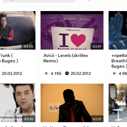
03:20
02:51
Trunk (
Avicii - Levels (skrillex
+превод
 Видео )
Remix)
Breath
видео 
20.02.2012
4 765
20.02.2012
4 9
03:10
02:21