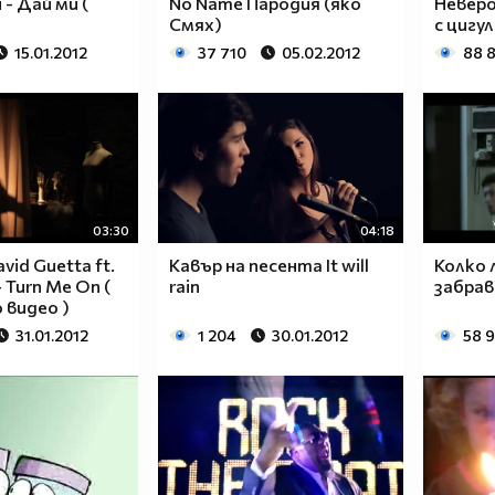
- Дай ми (
No Name Пародия (яко
Невер
Смях)
с цигул
15.01.2012
37 710
05.02.2012
88 
03:30
04:18
vid Guetta ft.
Кавър на песента It will
Колко 
- Turn Me On (
rain
забра
 видео )
31.01.2012
1 204
30.01.2012
58 