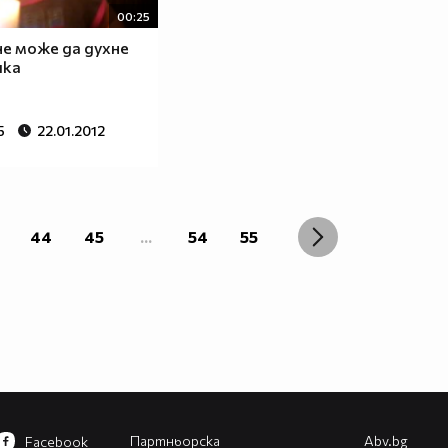
00:25
е може да духне
чка
5
22.01.2012
44
45
...
54
55
Партньорска
Abv.bg
Facebook