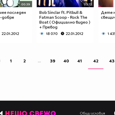
00:39
03:12
мее последен
Bob Sinclar ft. Pitbull &
Дете н
й-добре
Fatman Scoop - Rock The
свещи
Boat ( Официално видео )
+ Превод
22.01.2012
18 070
22.01.2012
1 43
1
2
...
39
40
41
42
43
Общи условия