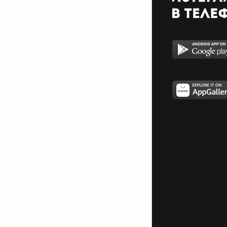
капва
първата сълза )
-Той: Е сега вече можеш да си
отвориш
новото известие и да ми
потвърдиш поканата.
Единствения мъж, пред който
някога ще падна на колене е
сина ми, за да закопчавам якето
му!
He said If u dare come a little
closer!
Ако си българин трябва да чуеш
това! >>
http://www.vbox7.com/play:c02e7b0df4
Fuck what people think!!
Look boy, you cant play games
with a girl who mades the rules!
Legends says, when you cant