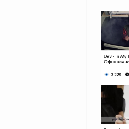
Dev - In My 
Официално
3 229