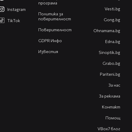
програма
Vesti.bg
Instagram
Политика за
поверителност
Gong.bg
TikTok
Поверителност
Оhnamama.bg
GDPR Инфо
Edna.bg
Известия
Sinoptik.bg
Grabo.bg
Pariteni.bg
За нас
За реклама
Контакт
Помощ
VBox7 блог