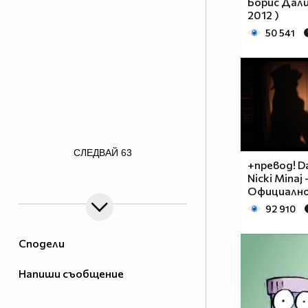
Борис Дали 
2012 )
50 541
/>
СЛЕДВАЙ
63
+превод! Da
Nicki Minaj 
Официално
92 910
Сподели
Напиши съобщение