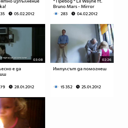
оятно изпълнение
* Превод * Lil Wayne ft.
ка!
Bruno Mars - Mirror
835
05.02.2012
283
04.02.2012
03:08
02:26
лесно е да
Импулсът да помогнеш
виш
979
28.01.2012
15 352
25.01.2012