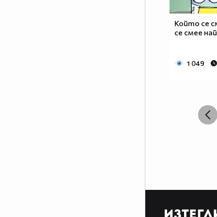
Когато те нагрубят незаслужено,
Който се с
върни се и си го заслужи !!
се смее на
Аз: Преодолях го/я.
Той/тя: Хей.
1 049
Аз: Мамка му..
-Той: Преминава от
"необвързан" към
"обвързан"
-Тя: Охоо,Честито ! Коя е
късметлийката ...
( сърцето й се къса отвътре... )
-Той:Едно страхотно момиче,и
може би аз
съм късметлията !
-Тя:Радвам се за вас наистина
ти
заслужаваш щастие ( от очите и