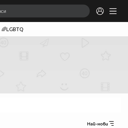
🌈LGBTQ
Най-нови