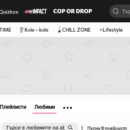
Quizbox
 TIME
👂 Клю – клю
🪀CHILL ZONE
⭐Lifestyle
Плейлисти
Любими
|
Пусни в плейлист