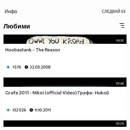
/>
Инфо
СЛЕДВАЙ
63
Любими
03:52
Hoobastank - The Reason
1 576
22.03.2008
03:48
Когато те нагрубят незаслужено, върни се и си го
Grafa 2011 - Nikoi (official Video) Графа- Никой
заслужи !!
Аз: Преодолях го/я.
Той/тя: Хей.
132 026
11.10.2011
Аз: Мамка му..
03:29
-Той: Преминава от "необвързан" към