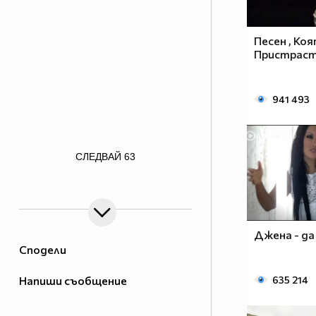
Песен , Ко
Пристраст
941 493
/>
СЛЕДВАЙ
63
Джена - да
Сподели
Напиши съобщение
635 214