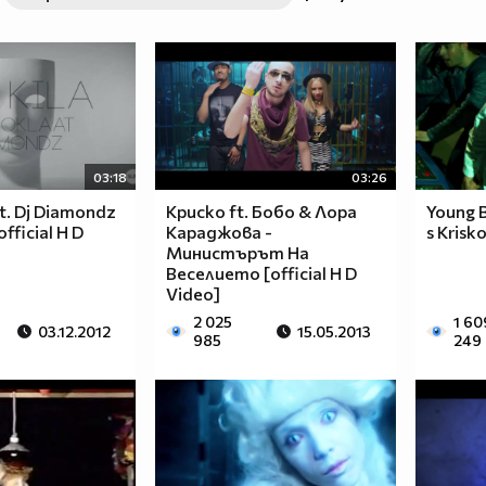
03:18
03:26
at. Dj Diamondz
Криско ft. Бобо & Лора
Young B
official H D
Караджова -
s Krisk
Министърът На
Веселието [official H D
Video]
2 025
1 60
03.12.2012
15.05.2013
985
249