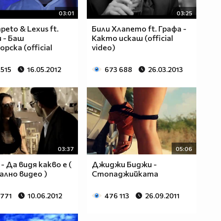
03:01
03:25
lapeto & Lexus ft.
Били Хлапето ft. Графа -
 - Баш
Както искаш (official
рска (official
video)
 515
16.05.2012
673 688
26.03.2013
03:37
05:06
- Да видя какво е (
Джиджи Биджи -
лно видео )
Стопаджийката
 771
10.06.2012
476 113
26.09.2011