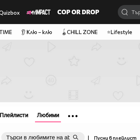
Quizbox
 TIME
👂 Клю – клю
🪀CHILL ZONE
⭐Lifestyle
Плейлисти
Любими
|
Пусни в плейлист