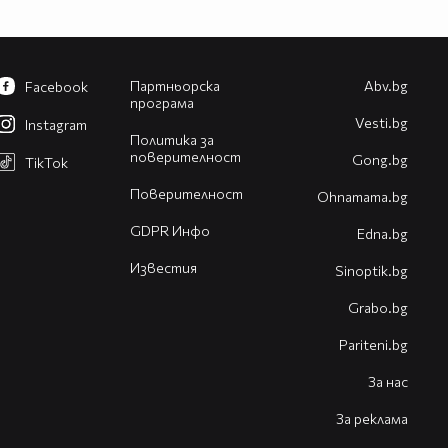
Партньорска
Abv.bg
Facebook
програма
Vesti.bg
Instagram
Политика за
поверителност
Gong.bg
TikTok
Поверителност
Оhnamama.bg
GDPR Инфо
Edna.bg
Известия
Sinoptik.bg
Grabo.bg
Pariteni.bg
За нас
За реклама