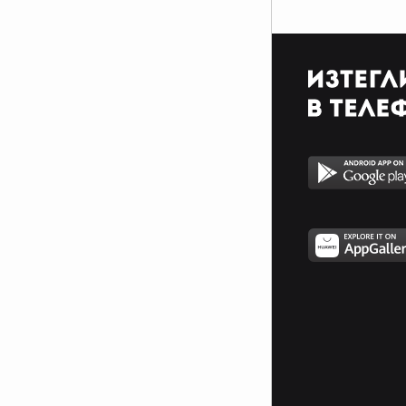
капва
първата сълза )
-Той: Е сега вече можеш да си
отвориш
новото известие и да ми
потвърдиш поканата.
Единствения мъж, пред който
някога ще падна на колене е
сина ми, за да закопчавам якето
му!
He said If u dare come a little
closer!
Ако си българин трябва да чуеш
това! >>
http://www.vbox7.com/play:c02e7b0df4
Fuck what people think!!
Look boy, you cant play games
with a girl who mades the rules!
Legends says, when you cant