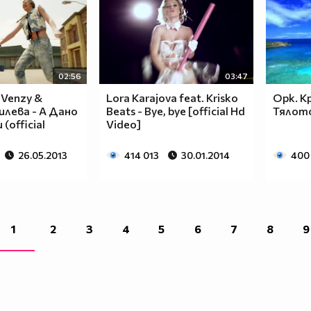
02:56
03:47
 Venzy &
Lora Karajova feat. Krisko
Орк. К
лева - А Дано
Beats - Bye, bye [official Hd
Тялот
(official
Video]
26.05.2013
414 013
30.01.2014
400
1
2
3
4
5
6
7
8
9