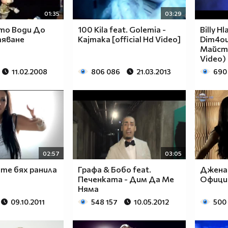
01:35
03:29
ято Води До
100 Kila feat. Golemia -
Billy H
яване
Kajmaka [official Hd Video]
Dim4ou
Майсто
Video)
11.02.2008
806 086
21.03.2013
690
02:57
03:05
 те бях ранила
Графа & Бобо feat.
Джена 
Печенката - Дим Да Ме
Официа
Няма
09.10.2011
548 157
10.05.2012
500