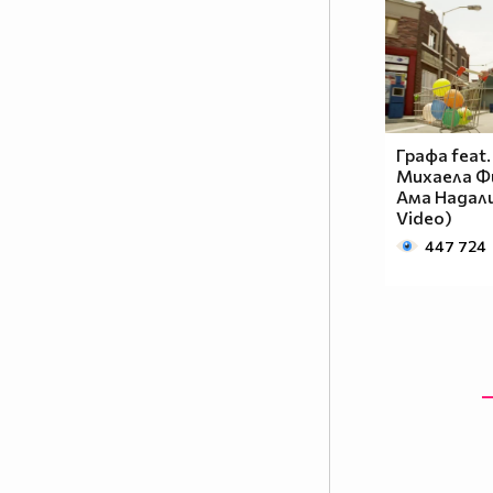
Когато те нагрубят незаслужено,
върни се и си го заслужи !!
Аз: Преодолях го/я.
Той/тя: Хей.
Аз: Мамка му..
Графа feat.
Михаела Фи
Ама Надали 
-Той: Преминава от
Video)
"необвързан" към
447 724
"обвързан"
-Тя: Охоо,Честито ! Коя е
късметлийката ...
( сърцето й се къса отвътре... )
-Той:Едно страхотно момиче,и
може би аз
съм късметлията !
-Тя:Радвам се за вас наистина
ти
заслужаваш щастие ( от очите и