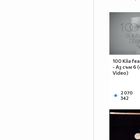
100 Kila fe
- Аз съм 6 (
Video)
2 070
342