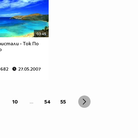
03:45
ристали - Ток По
о
 682
27.05.2007
10
...
54
55