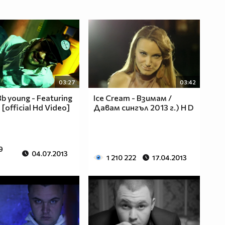
03:27
03:42
b young - Featuring
Ice Cream - Взимам /
o [official Hd Video]
Давам сингъл 2013 г.) H D
9
04.07.2013
1 210 222
17.04.2013