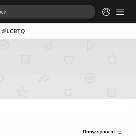
🌈LGBTQ
Популярност