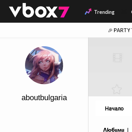
Member of
👾
Trending
🎉 PARTY
aboutbulgaria
Начало
Любими
|