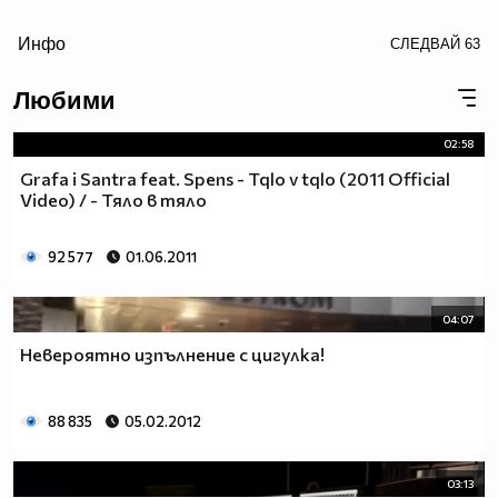
/>
Инфо
СЛЕДВАЙ
63
Любими
02:58
Grafa i Santra feat. Spens - Tqlo v tqlo (2011 Official
Video) / - Тяло в тяло
92 577
01.06.2011
04:07
Когато те нагрубят незаслужено, върни се и си го
Невероятно изпълнение с цигулка!
заслужи !!
Аз: Преодолях го/я.
Той/тя: Хей.
88 835
05.02.2012
Аз: Мамка му..
-Той: Преминава от "необвързан" към
03:13